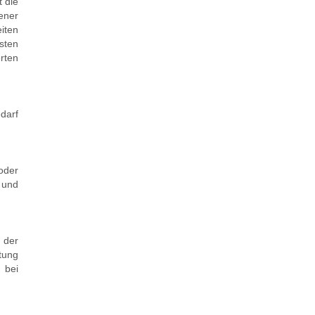
t die
ener
eiten
sten
rten
darf
oder
 und
g der
tung
 bei